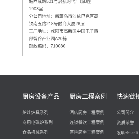
城西咸路501号启航时代广场B座
1903室
分公司地址：新疆乌市沙依巴克区高
铁南五路218号融商大厦26层
工厂地址：咸阳市高新区中国电子西
部智谷产业园A20栋
邮政编码：710086
厨房设备产品
厨房工程案例
快速链
炉灶炉具系列
酒店厨房工程案例
公司简介
商用电磁炉系列
连锁餐饮工程案例
资质荣誉
食品机械系列
医院厨房工程案例
发明zhuanli