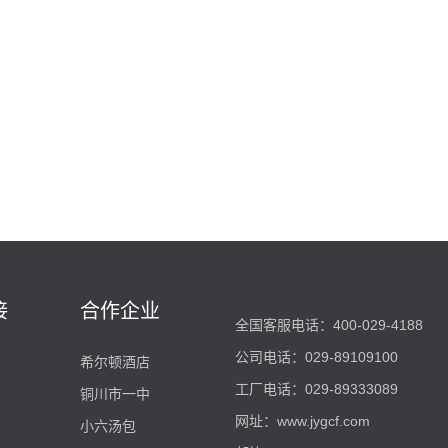
接
合作企业
全国客服电话：400-029-4188
公司电话：029-89109100
希尔顿酒店
工厂电话：029-89333089
铜川市一中
网址：
www.jygcf.com
小六汤包