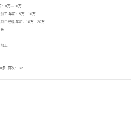
薪：8万—10万
加工 年薪：5万—10万
项目经理 年薪：10万—20万
组长
产加工
0条
页次：1/2