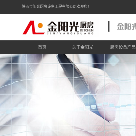
陕西金阳光厨房设备工程有限公司欢迎您！
首页
关于金阳光
厨房设备产品
金阳光简介
炉灶炉具系
金阳光资质
商用电磁炉系
金阳光zhuanli证书
食品机械系
商用制冷系
电加热设备系
西餐厨具系
不锈钢调理系