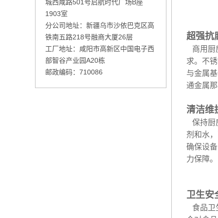
城西咸路501号启航时代广场B座
1903室
分公司地址：新疆乌市沙依巴克区高
超强抗
铁南五路218号融商大厦26层
工厂地址：咸阳市高新区中国电子西
商用厨房
部智谷产业园A20栋
求。不锈
邮政编码：710086
与金属基
通金属那
清洁维
保持厨房
剂和水，
确保设备
力保障。
卫生安
食品卫生