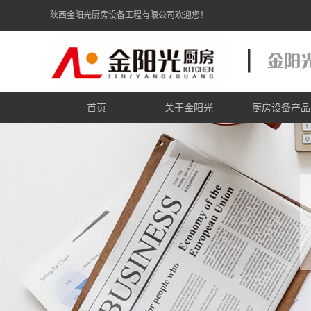
陕西金阳光厨房设备工程有限公司欢迎您！
首页
关于金阳光
厨房设备产品
金阳光简介
炉灶炉具系
金阳光资质
商用电磁炉系
金阳光zhuanli证书
食品机械系
商用制冷系
电加热设备系
西餐厨具系
不锈钢调理系