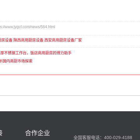
/www.jygcf.com/news/564.html
厨房设备
,
陕西商用厨房设备
,
西安商用厨房设备厂家
4加厚不锈钢工作台，饭店商用厨房的得力助手
5年国内商厨市场探索
接
合作企业
全国客服电话：400-029-4188