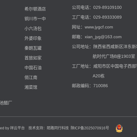
公司电话：029-89109100
希尔顿酒店
工厂电话：029-89333089
铜川市一中
网址：
www.jygcf.com
小六汤包
邮箱：xian_jyg@163.com
外婆印象
公司地址：陕西省西咸新区沣东新城
秦朗瓦罐
航时代广场B座1903室
首旅如家
工厂地址：咸阳市区中国电子西部
中国石油
A20栋
俏江南
邮政编码：710086
湘菜馆
池醋厂
d by
祥云平台
技术支持：
陌路同行科技
陕ICP备2025070916号