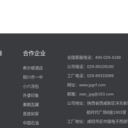
接
合作企业
全国客服电话：400-029-4188
公司电话：029-89109100
希尔顿酒店
工厂电话：029-89333089
铜川市一中
网址：
www.jygcf.com
小六汤包
邮箱：xian_jyg@163.com
外婆印象
公司地址：陕西省西咸新区沣东新城
秦朗瓦罐
航时代广场B座1903室
首旅如家
工厂地址：咸阳市区中国电子西部
中国石油