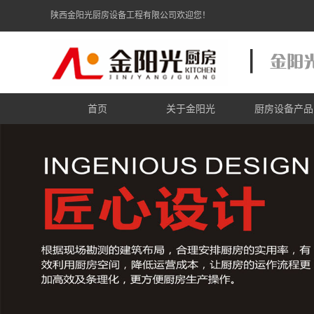
陕西金阳光厨房设备工程有限公司欢迎您！
首页
关于金阳光
厨房设备产品
金阳光简介
炉灶炉具系
金阳光资质
商用电磁炉系
金阳光zhuanli证书
食品机械系
商用制冷系
电加热设备系
西餐厨具系
不锈钢调理系