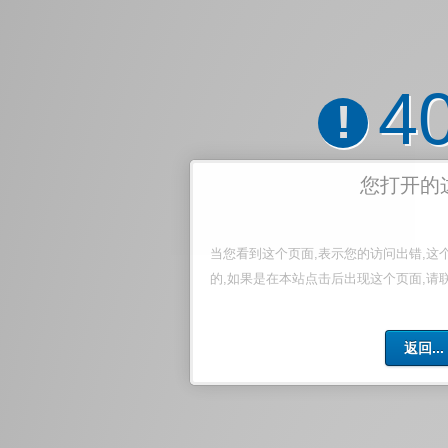
4
!
您打开的
当您看到这个页面,表示您的访问出错,这
的,如果是在本站点击后出现这个页面,请
返回...