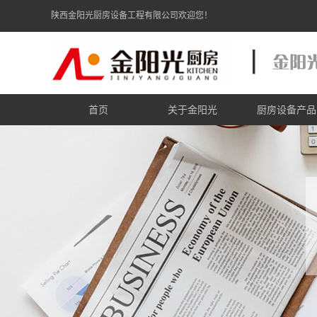
陕西金阳光厨房设备工程有限公司欢迎您！
首页
关于金阳光
厨房设备产品
金阳光简介
炉灶炉具系
金阳光资质
商用电磁炉系
金阳光zhuanli证书
食品机械系
商用制冷系
电加热设备系
西餐厨具系
不锈钢调理系