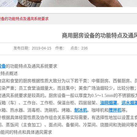
列
列
设备的功能特点及通风系统要求
商用厨房设备的功能特点及通
发布日期：
2019-04-15
作者：
点击：
236
设备
的功能特点及通风系统要求
能特点概述
食店和食堂的厨房根据性质大致分为以下若干类：中餐厨房、西餐厨房、
污染严重；员工食堂油烟量大，而且集中；美食广场油烟较少，比较分散
对通风系统要求是较高的。厨房设备一般以厚度为0.5～1.5mm的不锈
饭箱（车）、工作台、工作柜、保温台柜、四层层架、
油网烟罩
、
运水烟
冰箱、热水器、消毒柜、洗碗机、烤箱、
制冰机
、咖啡机和
搅拌机
等。
计根据具体经营性质及协作组合关系等实际需要，有选择性地加以设置主
间、蒸饭间（主食加工）、面点间、备餐间、冷菜间、烧腊间和洗碗间等
各功能间的特点和具体通风需求