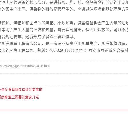
为酒店厨师设备的核心部分，是进行炒、炸、煎、烹烤等烹饪活动的主要
物的集中产出区，污染物的排放是很严重的，需通过油烟净化器处理后方
烤鸭炉、烤猪炉和面点间的烤箱、小炒炉等，这些设备也会产生大量的油
机等则会产生大量的蒸汽和热量，需要及时排出，但因油烟较少，可以不
符合规范要求。这就形成了餐饮业管理体系。
光厨房设备工程有限公司，是一家专业从事商用厨具生产，厨房整体改造
务的厨房工程公司。热线：400-029-4188；地址：西安市西咸新区启航
/www.jygcf.com/news/418.html
业单位食堂厨房设计注意事项
厨房排烟工程要注意这几点