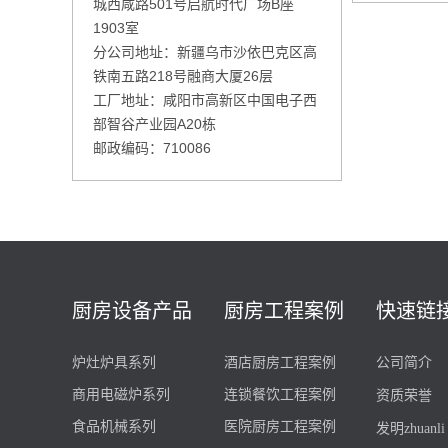
城西咸路501号启航时代广场B座
1903室
分公司地址：新疆乌市沙依巴克区高
铁南五路218号融商大厦26层
工厂地址：咸阳市高新区中国电子西
部智谷产业园A20栋
邮政编码：710086
厨房设备产品
厨房工程案例
快速链
炉灶炉具系列
酒店厨房工程案例
公司简介
商用电磁炉系列
连锁餐饮工程案例
资质荣誉
食品机械系列
医院厨房工程案例
发明zhuanli