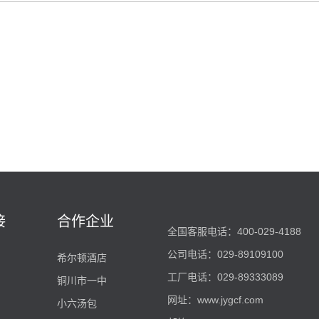
接
合作企业
全国客服电话：400-029-4188
公司电话：029-89109100
希尔顿酒店
工厂电话：029-89333089
铜川市一中
网址：
www.jygcf.com
小六汤包